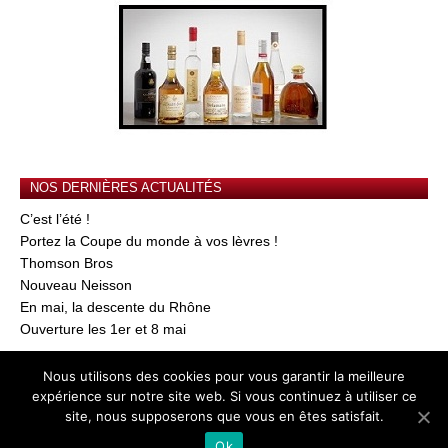
NOS DERNIÈRES ACTUALITÉS
C’est l’été !
Portez la Coupe du monde à vos lèvres !
Thomson Bros
Nouveau Neisson
En mai, la descente du Rhône
Ouverture les 1er et 8 mai
Nous utilisons des cookies pour vous garantir la meilleure
© 2026
AU GRE DU VIN
-
Mentions Légales
expérience sur notre site web. Si vous continuez à utiliser ce
site, nous supposerons que vous en êtes satisfait.
L'abus d'alcool est dangereux pour la santé, à consommer avec modération
Ok