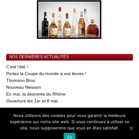
NOS DERNIÈRES ACTUALITÉS
C’est l’été !
Portez la Coupe du monde à vos lèvres !
Thomson Bros
Nouveau Neisson
En mai, la descente du Rhône
Ouverture les 1er et 8 mai
Nous utilisons des cookies pour vous garantir la meilleure
© 2026
AU GRE DU VIN
-
Mentions Légales
expérience sur notre site web. Si vous continuez à utiliser ce
site, nous supposerons que vous en êtes satisfait.
L'abus d'alcool est dangereux pour la santé, à consommer avec modération
Ok