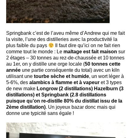
Springbank c’est de l’aveu même d’Andrew qui me fait
la visite, l’une des distilleries avec la productivité la
plus faible du pays
Il faut dire qu’ici on ne fait rien
comme tout le monde : Le
maltage est fait maison
sur
2 étages – 30 tonnes au rez-de-chaussée et 10 tonnes
au 1er, on y distille une orge locale (
50 tonnes cette
année
une partie conséquente du total) avec un kiln
utilisant une
tourbe sèche et humide
, un wort léger à
5-6%, des
alambics à flamme et à vapeur
et 3 types
de new make
Longrow (2 distillations) Hazelburn (3
distillations) et Springbank (2.8 distillations
puisque qu’on re-distille 80% du distillat issu de la
2ème distillation)
. Un joyeux bazar donc mais qui
donne une typicité sans égale !