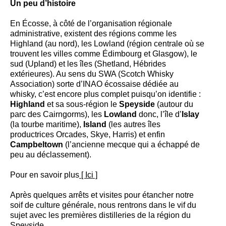
Un peu d’histoire
En Écosse, à côté de l’organisation régionale
administrative, existent des régions comme les
Highland (au nord), les Lowland (région centrale où se
trouvent les villes comme Édimbourg et Glasgow), le
sud (Upland) et les îles (Shetland, Hébrides
extérieures). Au sens du SWA (Scotch Whisky
Association) sorte d’INAO écossaise dédiée au
whisky, c’est encore plus complet puisqu’on identifie :
Highland
et sa sous-région le
Speyside
(autour du
parc des Cairngorms), les
Lowland
donc, l’île d’
Islay
(la tourbe maritime),
Island
(les autres îles
productrices Orcades, Skye, Harris) et enfin
Campbeltown
(l’ancienne mecque qui a échappé de
peu au déclassement).
Pour en savoir plus
[ Ici ]
Après quelques arrêts et visites pour étancher notre
soif de culture générale, nous rentrons dans le vif du
sujet avec les premières distilleries de la région du
Speyside.