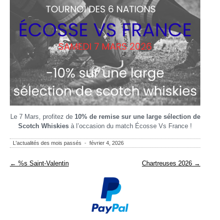
Le 7 Mars, profitez de
10% de remise sur une large sélection de
Scotch Whiskies
à l’occasion du match Écosse Vs France !
L'actualités des mois passés
-
février 4, 2026
Navigation des articles
←
%s Saint-Valentin
Chartreuses 2026
→