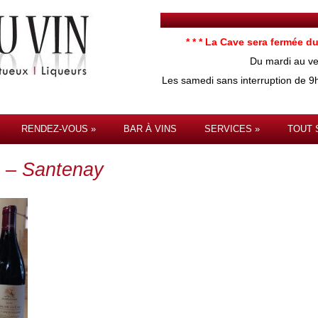
* * * La Cave sera fermée du
Du mardi au v
Les samedi sans interruption de 
RENDEZ-VOUS
BAR À VINS
SERVICES
TOUT 
 – Santenay