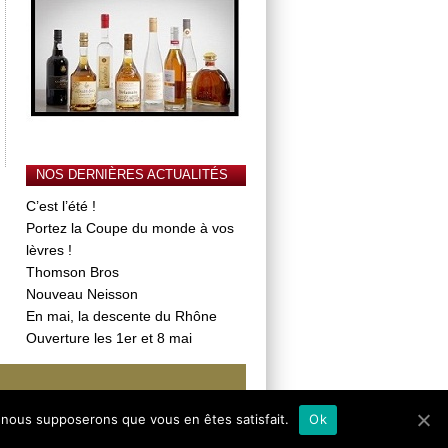
NOS DERNIÈRES ACTUALITÉS
C’est l’été !
Portez la Coupe du monde à vos
lèvres !
Thomson Bros
Nouveau Neisson
En mai, la descente du Rhône
Ouverture les 1er et 8 mai
ux pour la santé, à consommer avec modération
e, nous supposerons que vous en êtes satisfait.
Ok